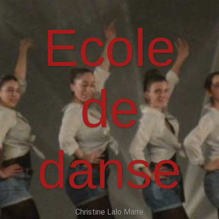
Ecole
de
danse
Christine Lalo Marre