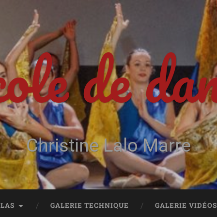
ole de da
Christine Lalo Marre
ALAS
GALERIE TECHNIQUE
GALERIE VIDÉO