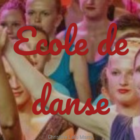
Ecole de
danse
Christine Lalo Marre