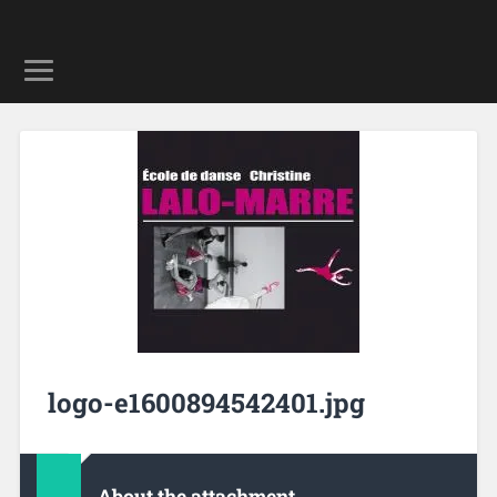
logo-e1600894542401.jpg
About the attachment